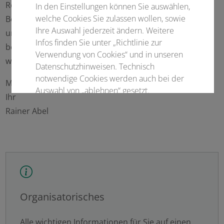
Rechnung getragen und freuen uns auf die vielen
In den Einstellungen können Sie auswählen,
welche Cookies Sie zulassen wollen, sowie
Begegnungen außerhalb der Vortragsveranstaltungen
Ihre Auswahl jederzeit ändern. Weitere
und am Festabend. Dieser Festabend wird in einer
Infos finden Sie unter „Richtlinie zur
besonders schönen Location in Bayreuth stattfinden –
Verwendung von Cookies“ und in unseren
wir freuen uns sehr darauf.
Datenschutzhinweisen. Technisch
notwendige Cookies werden auch bei der
Mit vielen Grüßen aus Bayreuth
Auswahl von „ablehnen“ gesetzt.
Ihr
Rainer Abel
Notwendige Cookies
Statistisch
Externer Inhalt
Organisatorisches
Alle auswählen
Alle wichtigen Informationen für Sie auf einen