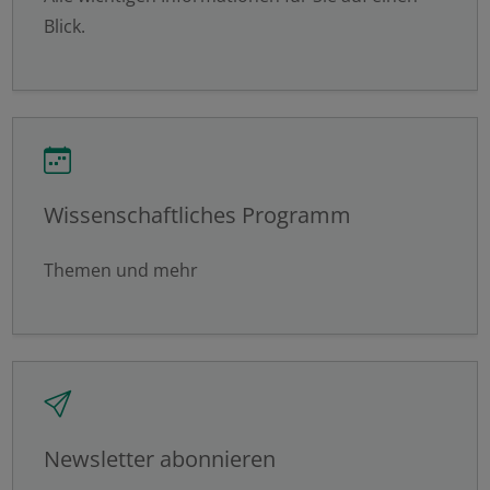
Ablehnen
Blick.
Speichern
Details anzeigen
Impressum
|
Datenschutz
Wissenschaftliches Programm
Themen und mehr
Newsletter abonnieren