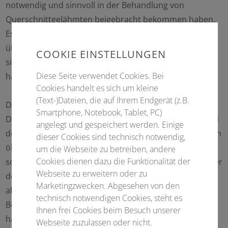
notwendig und sinnvoll in der Behandlung von
Querschnittgelähmten beigebracht bekommen haben.
Es ist an der Zeit und notwendig, immer wieder zu
überprüfen, ob diese vielen Maßnahmen tatsächlich
COOKIE EINSTELLUNGEN
sinnvoll sind oder waren, bzw. ob es sich um alte Zöpfe
Diese Seite verwendet Cookies. Bei
handelt, die man besser abschneidet.
Cookies handelt es sich um kleine
(Text-)Dateien, die auf Ihrem Endgerät (z.B.
Dabei sollten wir aber genau hinsehen, ob es sich um
Smartphone, Notebook, Tablet, PC)
Dinge handelt, bei denen die Bedeutung nicht aufgrund
angelegt und gespeichert werden. Einige
der medizinischen Sinnhaftigkeit, sondern aufgrund von
dieser Cookies sind technisch notwendig,
ökonomischen Zwängen, verlorenen Kenntnissen oder
um die Webseite zu betreiben, andere
Cookies dienen dazu die Funktionalität der
schlicht mangelndem Interesse eingeschlafen sind. Über
Webseite zu erweitern oder zu
den wissenschaftlichen Teil hinaus ist die Jahrestagung
Marketingzwecken. Abgesehen von den
aber auch ein Familientreffen aller der an der
technisch notwendigen Cookies, steht es
Behandlung Querschnittgelähmter Interessierten. Wir
Ihnen frei Cookies beim Besuch unserer
haben dem in unserer Vorbereitung selbstverständlich
Webseite zuzulassen oder nicht.